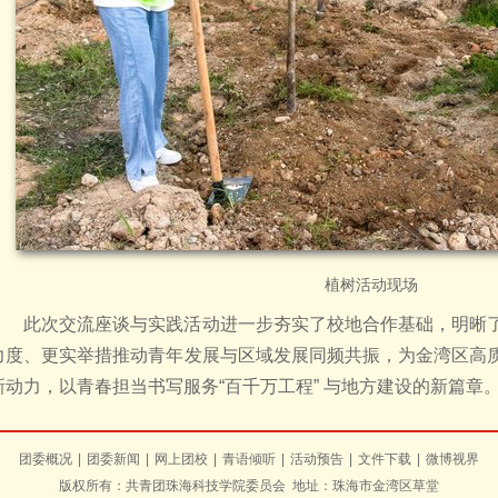
植树活动现场
此次交流座谈与实践活动进一步夯实了校地合作基础，明晰
力度、更实举措推动青年发展与区域发展同频共振，为金湾区高
新动力，以青春担当书写服务“百千万工程” 与地方建设的新篇章
团委概况
|
团委新闻
|
网上团校
|
青语倾听
|
活动预告
|
文件下载
|
微博视界
版权所有：共青团珠海科技学院委员会 地址：珠海市金湾区草堂