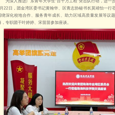
为深入推进广东青年大学生“百千万工程”突击队行动，进一
4月22日，团金湾区委书记黄翰华、区青志协秘书长莫靖怡一行
围绕深化校地合作、服务青年成长、助力区域高质量发展等议
藩，专职团干叶婷婷、宋苗苗参加座谈。