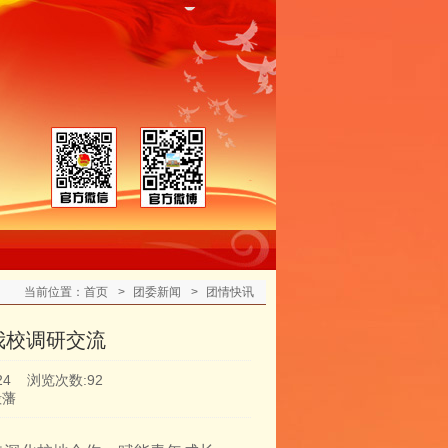
当前位置：
首页
团委新闻
团情快讯
我校调研交流
24 浏览次数:
92
殿藩